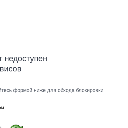
т недоступен
рвисов
йтесь формой ниже для обхода блокировки
ом